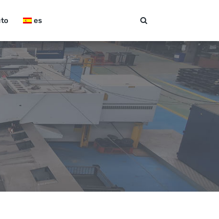
comercial@pramec.co
cto
es