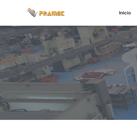
+ 571 756 4567
+57 310 779 9782
Inicio