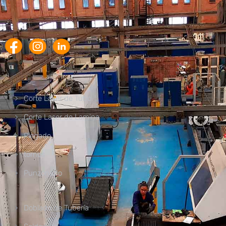
Corte Laser de Tubo
Corte Laser de Lamina
Plegado
tornos
Punzonado
Doblado de Tubería