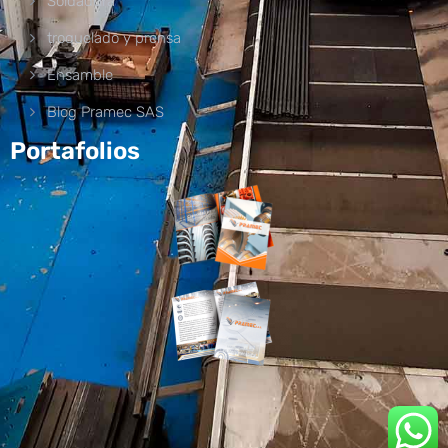
Soldadura
troquelado y prensa
Ensamble
Blog Pramec SAS
Portafolios