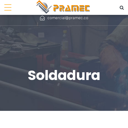
+ 57 601 756 4566
+57 310 779 9782
comercial@pramec.co
Soldadura