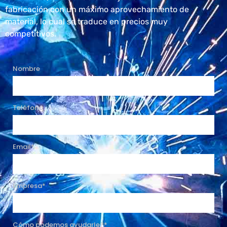
fabricación con un máximo aprovechamiento de
material, lo cual se traduce en precios muy
competitivos.
Nombre
Teléfono
Email*
Empresa*
Cómo podemos ayudarle?*