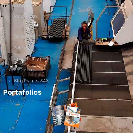
tornos
Punzonado
Doblado de Tubería
Soldadura
troquelado y prensa
Ensamble
Blog Pramec SAS
Portafolios