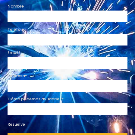
Nombre
Teléfono
Email*
Empresa*
Cómo podemos ayudarle?*
Resuelve