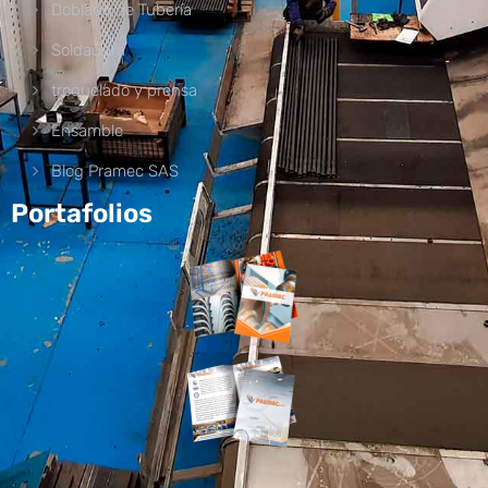
Doblado de Tubería
Soldadura
troquelado y prensa
Ensamble
Blog Pramec SAS
Portafolios