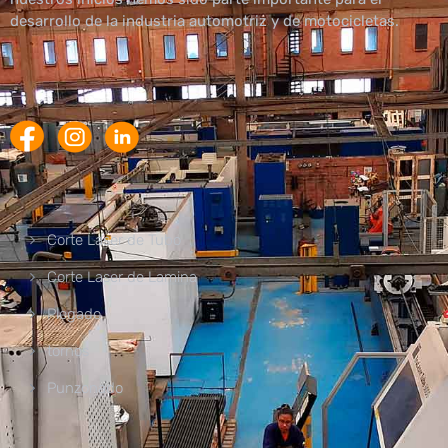
desarrollo de la industria automotriz y de motocicletas.
Corte Laser de Tubo
Corte Laser de Lamina
Plegado
tornos
Punzonado