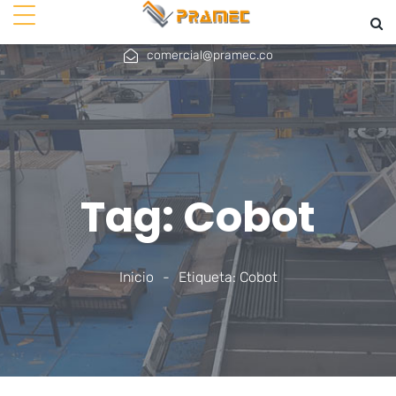
+ 571 756 4567
+57 310 779 9782
comercial@pramec.co
Tag: Cobot
Inicio
-
Etiqueta: Cobot