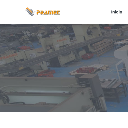
+ 571 756 4567
+57 310 779 9782
Inicio