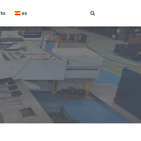
comercial@pramec.co
cto
es